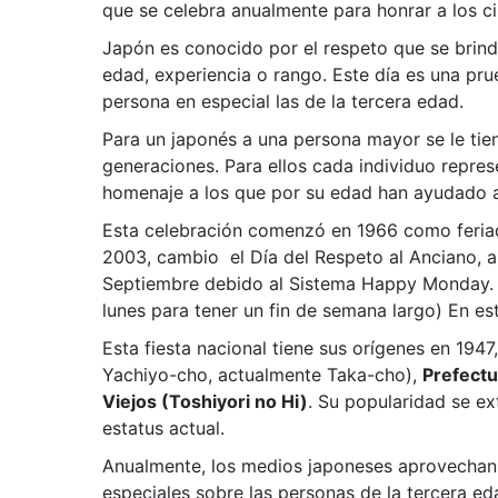
que se celebra anualmente para honrar a los 
Japón es conocido por el respeto que se brinda
edad, experiencia o rango. Este día es una pru
persona en especial las de la tercera edad.
Para un japonés a una persona mayor se le tien
generaciones. Para ellos cada individuo repres
homenaje a los que por su edad han ayudado a f
Esta celebración comenzó en 1966 como feriad
2003, cambio el Día del Respeto al Anciano, ap
Septiembre debido al Sistema Happy Monday. (
lunes para tener un fin de semana largo) En es
Esta fiesta nacional tiene sus orígenes en 194
Yachiyo-cho, actualmente Taka-cho),
Prefect
Viejos (Toshiyori no Hi)
. Su popularidad se e
estatus actual.
Anualmente, los medios japoneses aprovechan 
especiales sobre las personas de la tercera e