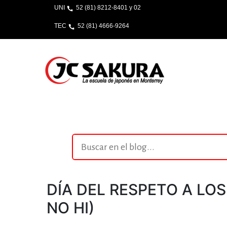
UNI
52 (81) 8212-8401 y 02
TEC
52 (81) 4666-9264
DÍA DEL RESPETO A LO
NO HI)