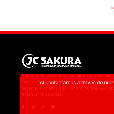
L
Encontrarás verdaderos maestros que te ense
Al contactarnos a través de nues
facil y eficaz el idioma del Japones. Con tan so
semana, en menos de un año tú podrás leer, escr
entender el Japonés.