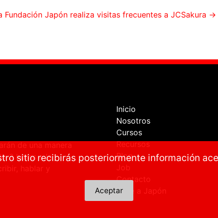
a Fundación Japón realiza visitas frecuentes a JCSakura
→
Inicio
Nosotros
Cursos
Recursos
ñarán de una manera
Blog
tro sitio recibirás posteriormente información ac
lo 3 horas a la
Job
ibir, hablar y
Contacto
Aceptar
Viaje a Japón