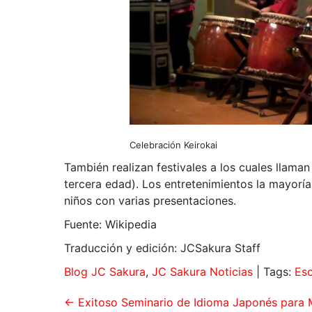
Celebración Keirokai
También realizan festivales a los cuales llama
tercera edad). Los entretenimientos la mayorí
niños con varias presentaciones.
Fuente: Wikipedia
Traducción y edición: JCSakura Staff
Blog JC Sakura
,
JC Sakura Noticias
| Tags:
Es
←
Exitoso Seminario de Idioma Japonés para 