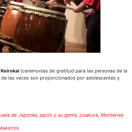
n
Keirokai
(ceremonias de gratitud para las personas de la
a de las veces son proporcionados por adolescentes y
cuela de Japonés
,
japón y su gente
,
jcsakura
,
Monterrey
Maestros