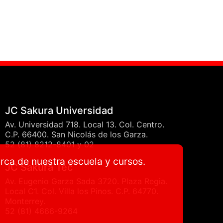
JC Sakura Universidad
Av. Universidad 718. Local 13. Col. Centro.
C.P. 66400. San Nicolás de los Garza.
52 (81) 8212-8401 y 02
erca de nuestra escuela y cursos.
JC Sakura Tec
Av. Eugenio Garza Sada 3720. Plaza Regia.
Local C1. Col. Villa los Pinos. C.P. 64770.
Monterrey.
52 (81) 4666-9264