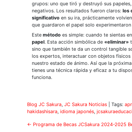
grupos: uno que tiró y destruyó sus papeles
negativos. Los resultados fueron claros:
los 
significativo
en su ira, prácticamente volvien
que guardaron el papel solo experimentaron 
Este
método
es simple: cuando te sientas e
papel
. Esta acción simbólica de
«eliminar»
t
sino que también te da un control tangible 
los expertos, interactuar con objetos físic
nuestro estado de ánimo. Así que la próxima 
tienes una técnica rápida y eficaz a tu dispo
funciona.
Blog JC Sakura
,
JC Sakura Noticias
| Tags:
apr
hakidashisara
,
idioma japonés
,
jcsakuraeducac
←
Programa de Becas JCSakura 2024-2025 B