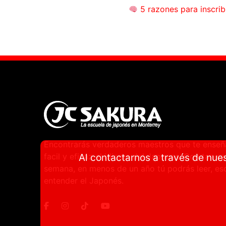
5 razones para inscrib
Encontrarás verdaderos maestros que te ense
facil y eficaz el idioma del Japones. Con tan so
Al contactarnos a través de nues
semana, en menos de un año tú podrás leer, escr
entender el Japonés.