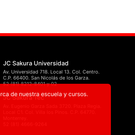
JC Sakura Universidad
Av. Universidad 718. Local 13. Col. Centro.
C.P. 66400. San Nicolás de los Garza.
52 (81) 8212-8401 y 02
erca de nuestra escuela y cursos.
JC Sakura Tec
Av. Eugenio Garza Sada 3720. Plaza Regia.
Local C1. Col. Villa los Pinos. C.P. 64770.
Monterrey.
52 (81) 4666-9264