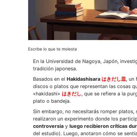
Escribe lo que te molesta
En la Universidad de Nagoya, Japón, invest
tradición japonesa.
Basados en el
Hakidashisara
はきだし皿
, un
discos o platos que representan las cosas q
«hakidashi»
はきだし
, que se refiere a la pu
plato o bandeja.
Sin embargo, no necesitarás romper platos, s
realizaron un experimento donde los partic
controversia
y
luego recibieron críticas du
del estudio). Luego, anotaron cómo se sentían