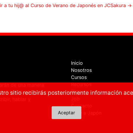
ir a tu hij@ al Curso de Verano de Japonés en JCSakura
→
Inicio
Nosotros
Cursos
Recursos
ñarán de una manera
Blog
lo 3 horas a la
tro sitio recibirás posteriormente información ac
Job
ibir, hablar y
Contacto
Viaje a Japón
Aceptar