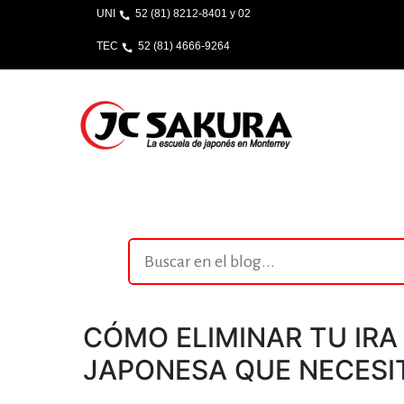
UNI
52 (81) 8212-8401 y 02
TEC
52 (81) 4666-9264
CÓMO ELIMINAR TU IRA
JAPONESA QUE NECESI