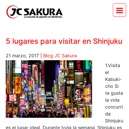
5 lugares para visitar en Shinjuku
21 marzo, 2017
|
Blog JC Sakura
1.Visita
el
Kabuki-
cho Si
te gusta
la vida
concurri
da
Shinjuku
es el lugar ideal. Durante toda la semana, Shinjuku es