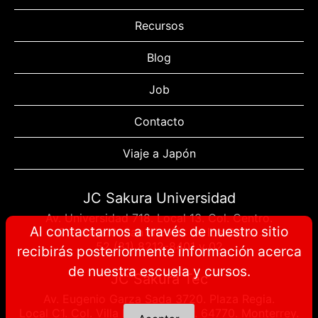
Recursos
Blog
Job
Contacto
Viaje a Japón
JC Sakura Universidad
Av. Universidad 718. Local 13. Col. Centro.
Al contactarnos a través de nuestro sitio
C.P. 66400. San Nicolás de los Garza.
52 (81) 8212-8401 y 02
recibirás posteriormente información acerca
de nuestra escuela y cursos.
JC Sakura Tec
Av. Eugenio Garza Sada 3720. Plaza Regia.
Local C1. Col. Villa los Pinos. C.P. 64770. Monterrey.