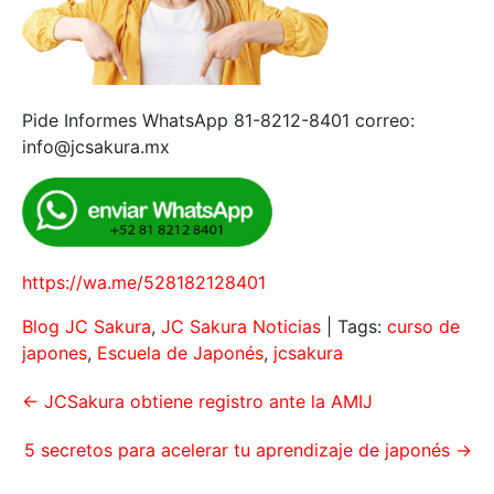
Pide Informes WhatsApp 81-8212-8401 correo:
info@jcsakura.mx
https://wa.me/528182128401
Blog JC Sakura
,
JC Sakura Noticias
| Tags:
curso de
japones
,
Escuela de Japonés
,
jcsakura
←
JCSakura obtiene registro ante la AMIJ
5 secretos para acelerar tu aprendizaje de japonés
→