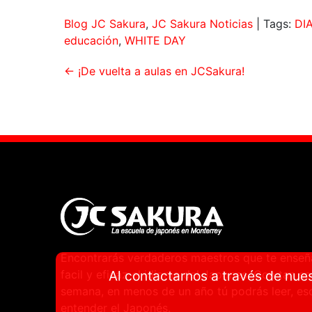
Blog JC Sakura
,
JC Sakura Noticias
| Tags:
DI
educación
,
WHITE DAY
←
¡De vuelta a aulas en JCSakura!
Encontrarás verdaderos maestros que te ense
facil y eficaz el idioma del Japones. Con tan so
Al contactarnos a través de nues
semana, en menos de un año tú podrás leer, escr
entender el Japonés.