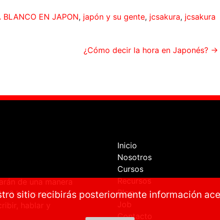
A BLANCO EN JAPON
,
japón y su gente
,
jcsakura
,
jcsakura
¿Cómo decir la hora en Japonés?
→
Inicio
Nosotros
Cursos
Recursos
ñarán de una manera
Blog
lo 3 horas a la
tro sitio recibirás posteriormente información ac
Job
ibir, hablar y
Contacto