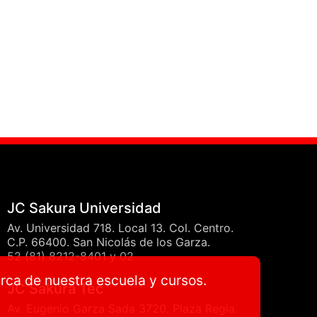
JC Sakura Universidad
Av. Universidad 718. Local 13. Col. Centro.
C.P. 66400. San Nicolás de los Garza.
52 (81) 8212-8401 y 02
erca de nuestra escuela y cursos.
JC Sakura Tec
Av. Eugenio Garza Sada 3720. Plaza Regia.