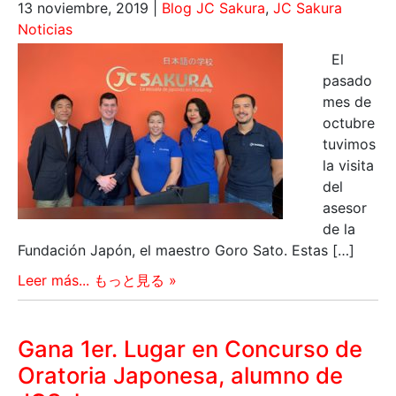
13 noviembre, 2019
|
Blog JC Sakura
,
JC Sakura
Noticias
El
pasado
mes de
octubre
tuvimos
la visita
del
asesor
de la
Fundación Japón, el maestro Goro Sato. Estas […]
Leer más... もっと見る »
Gana 1er. Lugar en Concurso de
Oratoria Japonesa, alumno de