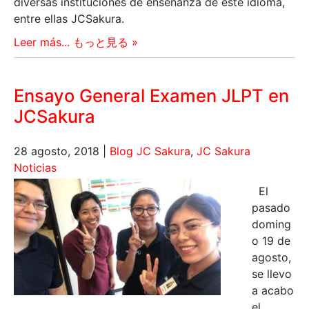
diversas instituciones de enseñanza de este idioma,
entre ellas JCSakura.
Leer más... もっと見る »
Ensayo General Examen JLPT en
JCSakura
28 agosto, 2018
|
Blog JC Sakura
,
JC Sakura
Noticias
El
pasado
doming
o 19 de
agosto,
se llevo
a acabo
el