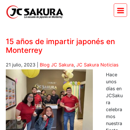
15 años de impartir japonés en
Monterrey
21 julio, 2023
|
Blog JC Sakura
,
JC Sakura Noticias
Hace
unos
días en
JCSaku
ra
celebra
mos
nuestra