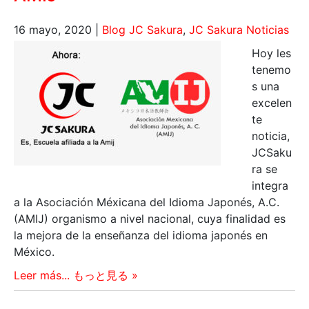
16 mayo, 2020
|
Blog JC Sakura
,
JC Sakura Noticias
Hoy les
tenemo
s una
excelen
te
noticia,
JCSaku
ra se
integra
a la Asociación Méxicana del Idioma Japonés, A.C.
(AMIJ) organismo a nivel nacional, cuya finalidad es
la mejora de la enseñanza del idioma japonés en
México.
Leer más... もっと見る »