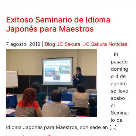
Exitoso Seminario de Idioma
Japonés para Maestros
7 agosto, 2019
|
Blog JC Sakura
,
JC Sakura Noticias
El
pasado
doming
o 4 de
agosto
se llevo
acabo
el
Seminar
io de
Idioma Japonés para Maestros, con sede en […]