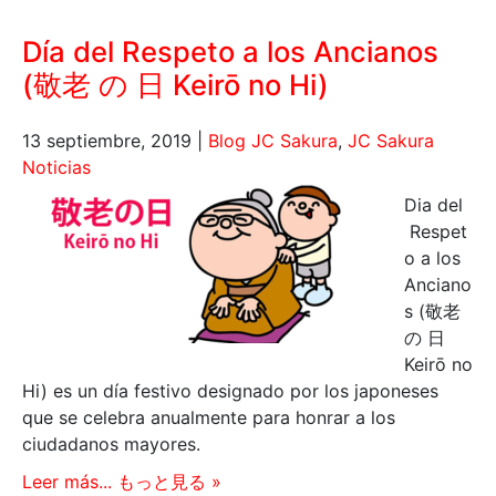
Día del Respeto a los Ancianos
(敬老 の 日 Keirō no Hi)
13 septiembre, 2019
|
Blog JC Sakura
,
JC Sakura
Noticias
Dia del
Respet
o a los
Anciano
s (敬老
の 日
Keirō no
Hi) es un día festivo designado por los japoneses
que se celebra anualmente para honrar a los
ciudadanos mayores.
Leer más... もっと見る »