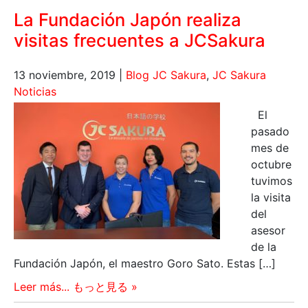
La Fundación Japón realiza
visitas frecuentes a JCSakura
13 noviembre, 2019
|
Blog JC Sakura
,
JC Sakura
Noticias
El
pasado
mes de
octubre
tuvimos
la visita
del
asesor
de la
Fundación Japón, el maestro Goro Sato. Estas […]
Leer más... もっと見る »